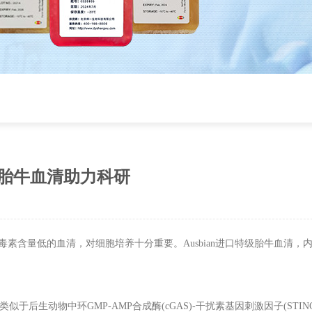
进口胎牛血清助力科研
毒素含量低的血清，对细胞培养十分重要。
Ausbian
进口特级胎牛血清，
类似于后生动物中环
GMP-AMP
合成酶
(cGAS)-
干扰素基因刺激因子
(STIN