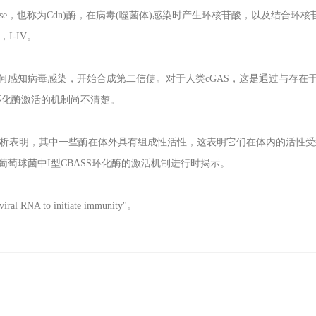
se
，也称为
Cdn)
酶，在病毒
(
噬菌体
)
感染时产生环核苷酸，以及结合环核
，
I-IV
。
何感知病毒感染，开始合成第二信使。对于人类
cGAS
，这是通过与存在
环化酶激活的机制尚不清楚。
析表明，其中一些酶在体外具有组成性活性，这表明它们在体内的活性受
葡萄球菌中
I
型
CBASS
环化酶的激活机制进行时揭示。
viral RNA to initiate immunity
"。