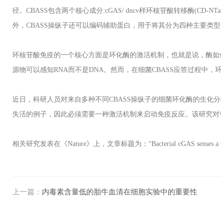
径。
CBASS
包含两个核心成分
:cGAS/ dncv
样环核苷酸转移酶
(CD-NTa
外，
CBASS
操纵子还可以编码辅助蛋白，用于将其分为四种主要类型
环核苷酸免疫的一个核心方面是环化酶的激活机制，也就是说，酶如
源物可以感知
RNA
而不是
DNA
。然而，在细菌
CBASS
应答过程中，
近日，科研人员对来自多种不同
CBASS
操纵子的细菌环化酶的生化分
失活的例子，因此必须需要一种激活机制来启动免疫反应。该研究对
相关研究发表在《
Nature
》上，文章标题为：“
Bacterial cGAS senses a 
上一篇：
内毒素含量低的胎牛血清在细胞实验中的重要性