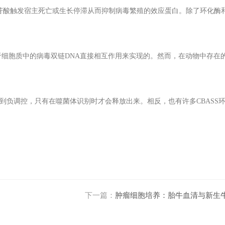
苷酸触发宿主死亡或生长停滞从而抑制病毒繁殖的效应蛋白。除了环化酶
于细胞质中的病毒双链
DNA
直接相互作用来实现的。然而，在动物中存在
到负调控，只有在噬菌体识别时才会释放出来。相反，也有许多
CBASS
下一篇：
肿瘤细胞培养：胎牛血清与新生