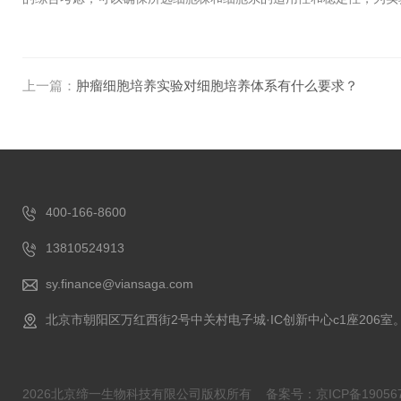
上一篇：
肿瘤细胞培养实验对细胞培养体系有什么要求？
400-166-8600
13810524913
sy.finance@viansaga.com
北京市朝阳区万红西街2号中关村电子城·IC创新中心c1座206室
2026北京缔一生物科技有限公司版权所有
备案号：京ICP备190567