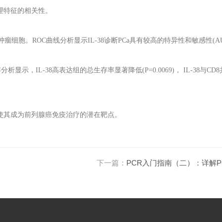
理特征的相关性。
肿瘤细胞。
ROC
曲线分析显示
IL-38
诊断
PCa
具有较高的特异性和敏感性
(A
存分析显示，
IL-38
高表达组的总生存率显著降低
(P=0.0069)
，
IL-38
与
CD8
使其成为前列腺癌免疫治疗的潜在靶点。
下一篇：
PCR入门指南（二）：详解P