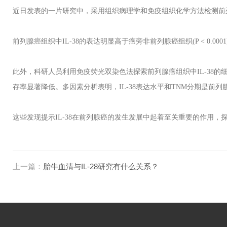
近日发表的一片研究中，采用组织病理学和免疫组织化学方法检测前
前列腺癌组织中
IL-38
的表达明显高于癌旁非前列腺癌组织
(P < 0.0001
此外，科研人员利用免疫荧光双染色法探索前列腺癌组织中
IL-38
的
存率显著降低。多因素分析表明，
IL-38
表达水平和
TNM
分期是前列
这些发现提示
IL-38
在前列腺癌的发生发展中起着至关重要的作用，
上一篇：
胎牛血清与IL-28研究有什么关系？