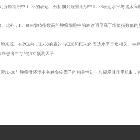
列腺癌组织中
IL-38
的表达，分析前列腺癌组织中
IL-38
表达水平与临床病
)
。此外，
IL-38
在增殖指数高的肿瘤细胞中的表达明显高于增值指数低的
细胞来源。在
PCa
内，
IL-38
的表达与
CD8
和
PD-1
的表达水平呈负相关。生
腺癌患者生存的独立预测因子。
探索
IL-38
与肿瘤微环境中各种免疫因子的相关性进一步揭示其作用机制，