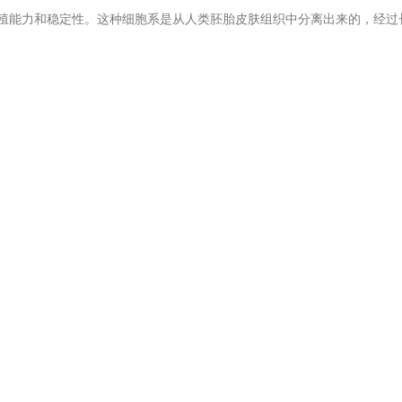
殖能力和
稳
定性。
这种细
胞系是
从
人
类
胚胎皮
肤组织
中分离出
来
的，
经过
动
的
规
律，
为
疾病的治
疗
提供新的思路和方法。
供
实验
依据。此外，
BJ Cell
还
可以用于
药
物
筛选
和毒性
评
价，
为药
物的
开
代
谢
和作用
过
程，
预测药
物的
疗
效和副作用，
为药
物的
研发
提供重要的支
进细
胞的生
长
和增殖。