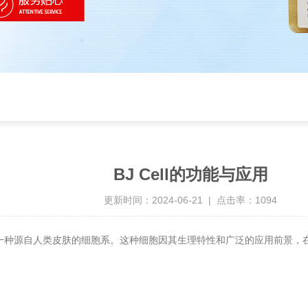
BJ Cell的功能与应用
更新时间：2024-06-21 | 点击率：1094
一
种
源自人
类
皮
肤
的
细
胞系。
这种细
胞因其
生理特性和广泛的
应
用前景，