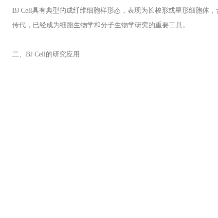
BJ Cell
具有典型的成
纤维细
胞
样
形
态
，表
现为长
梭形或星形
细
胞体，
传
代，已
经
成
为细
胞生物
学
和分子生物
学研
究的重要工具。
二、
BJ Cell
的
研
究
应
用
细
胞生物
学研
究：
BJ Cell
被广泛用于
研
究
细
胞增殖、分化、凋亡等生
医学研
究：
BJ Cell
在
医学研
究中也具有广泛的
应
用。例如，
它们
可以
提供重要的
参
考。
药
物
开发
：
BJ Cell
在
药
物
开发
中也
发挥
着重要作用。由于
它们
具有
与
三、
BJ Cell
培
养
体系的特点
与
其他
细
胞相比，
BJ Cell
的培
养
体系具有以下特点：
贴
壁生
长
：
BJ Cell
是一
种贴
壁生
长
的
细
胞系，需要在含有适宜底物的