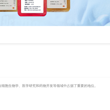
在
细
胞生物
学
、
医学研
究和
药
物
开发
等
领
域中占据了重要的地位。