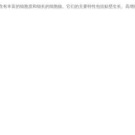
含有丰富的
细
胞
质
和
细长
的
细
胞核。
它们
的主要特性包括
贴
壁生
长
、高增
物
学过
程。通
过对这
些
过
程的深入
研
究，我
们
可以更好地理解
细
胞生命活
用于
构
建疾病模型，模
拟
疾病的
发
生和
发
展
过
程，
为
疾病的
预
防和治
疗
提
人
类细
胞相似的生理特性和代
谢
途
径
，因此可以用于模
拟药
物在人体
内
的
培
养
皿中
进
行培
养
。
这种
培
养
方式有利于
细
胞
与
底物之
间
的相互作用，促