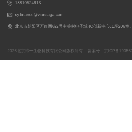
13810524913
sy.finance@viansaga.com
北京市朝阳区万红西街2号中关村电子城·IC创新中心c1座206室
2026北京缔一生物科技有限公司版权所有
备案号：京ICP备190567