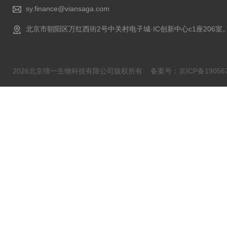
sy.finance@viansaga.com
北京市朝阳区万红西街2号中关村电子城·IC创新中心c1座206室
2026北京缔一生物科技有限公司版权所有
备案号：京ICP备190567