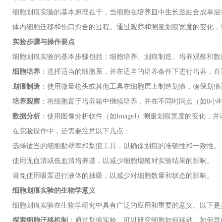
细胞划痕实验的基本原理在于，当细胞在培养皿中生长至融合成单层
体内细胞迁移和伤口愈合的过程。通过观察和测量划痕宽度的变化，
实验步骤与操作要点
细胞划痕实验的基本步骤包括：细胞培养、划痕制造、培养观察和数
细胞培养
：选择适当的细胞系，并在适当的培养条件下进行培养，直
划痕制造
：使用微量枪头或其他工具在细胞层上制造划痕，确保划痕
培养观察
：将细胞置于培养箱中继续培养，并在不同时间点（如
0
小
数据分析
：使用图像分析软件（如
ImageJ
）测量划痕宽度的变化，并
在实验操作中，还需要注意以下几点：
选择适当的细胞贴壁率和划痕工具，以确保划痕的准确性和一致性。
使用无血清或低血清培养基，以减少细胞增殖对实验结果的影响。
避免使用吸泵进行液体的抽吸，以减少对细胞数量和状态的影响。
细胞划痕实验的生物学意义
细胞划痕实验在生物学研究中具有广泛的应用和重要的意义。以下是
探索细胞迁移机制
：通过划痕实验，可以研究细胞如何移动、如何导