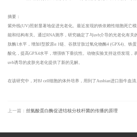
摘要：
紫外线
(UV)
照射显著地促进光老化。最近发现的铁依赖性细胞死亡模
能和结构有关。通过
RNA
测序，研究确定了与
uvb
介导的光老化有关
肽酶
1
水平，增加
I
型胶原
α 1
链、谷胱甘肽过氧化物酶
4 (GPX4)
、铁蛋
酸化，提高
GPX4
水平，增强铁下垂抗性。动物实验支持这些发现，
uvb
诱导的皮肤光老化提供了新的见解。
在该研究中，对
BJ cell
细胞的体外培养，用到了
Ausbian
进口胎牛血清
上一篇：
丝氨酸蛋白酶促进结核分枝杆菌的传播的原理