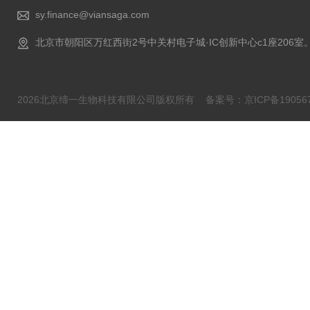
sy.finance@viansaga.com
北京市朝阳区万红西街2号中关村电子城·IC创新中心c1座206室
2026北京缔一生物科技有限公司版权所有
备案号：京ICP备190567