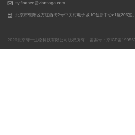
sy.finance@viansaga.com
北京市朝阳区万红西街2号中关村电子城·IC创新中心c1座206室
2026北京缔一生物科技有限公司版权所有
备案号：京ICP备190567