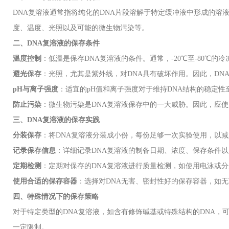
DNA
复溶液通常指将纯化的
DNA
片段溶解于特定缓冲液中形成的溶
度、温度、光照以及可能的微生物污染等。
二、
DNA
复溶液的保存条件
温度控制
：低温是保存
DNA
复溶液的条件。通常，
-20℃
至
-80℃
的冷
避光保存
：光照，尤其是紫外线，对
DNA
具有破坏作用。因此，
DN
pH
与离子强度
：适宜的
pH
值和离子强度对于维持
DNA
结构的稳定性
防止污染
：微生物污染是
DNA
复溶液保存中的一大威胁。因此，应使
三、
DNA
复溶液的保存实践
分装保存
：将
DNA
复溶液分装成小份，每份足够一次实验使用，以减
记录保存信息
：详细记录
DNA
复溶液的制备日期、浓度、保存条件以
定期检测
：定期对保存的
DNA
复溶液进行质量检测，如使用电泳或分
使用合适的保存容器
：选择对
DNA
无害、密封性好的保存容器，如无
四、特殊情况下的保存策略
对于特定类型的
DNA
复溶液，如含有修饰碱基或特殊结构的
DNA
，
一定限制。