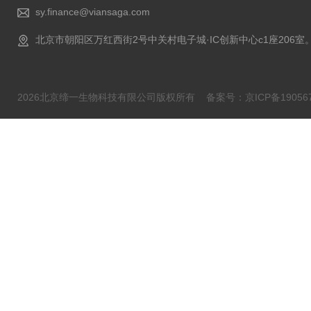
sy.finance@viansaga.com
北京市朝阳区万红西街2号中关村电子城·IC创新中心c1座206室
2026北京缔一生物科技有限公司版权所有
备案号：京ICP备190567