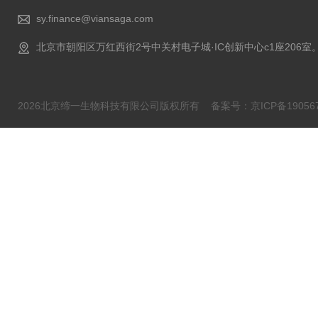
sy.finance@viansaga.com
北京市朝阳区万红西街2号中关村电子城·IC创新中心c1座206室
2026北京缔一生物科技有限公司版权所有
备案号：京ICP备190567