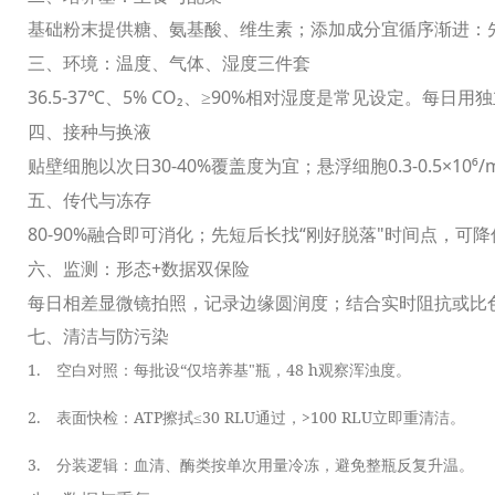
基础粉末提供糖、氨基酸、维生素；添加成分宜循序渐进：先
三、环境：温度、气体、湿度三件套
36.5-37
5% CO₂
≥90%
℃
、
、
相对湿度是常见设定。每日用独
四、接种与换液
30-40%
0.3-0.5×10⁶/
贴壁细胞以次日
覆盖度为宜；悬浮细胞
五、传代与冻存
80-90%
“
"
融合即可消化；先短后长找
刚好脱落
时间点，可降
+
六、监测：形态
数据双保险
每日相差显微镜拍照，记录边缘圆润度；结合实时阻抗或比
七、清洁与防污染
1.
“
"
48 h
空白对照：每批设
仅培养基
瓶，
观察浑浊度。
2.
ATP
≤30 RLU
>100 RLU
表面快检：
擦拭
通过，
立即重清洁。
3.
分装逻辑：血清、酶类按单次用量冷冻，避免整瓶反复升温。