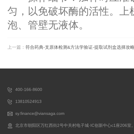
匀，以免破坏酶的活性。上
泡、管壁无液体。
上一篇：
符合药典-支原体检测&方法学验证-提取试剂盒选择攻
400-166-8600
13810524913
sy.finance@viansaga.com
北京市朝阳区万红西街2号中关村电子城·IC创新中心c1座206室