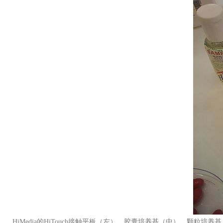
HiMedia的HiTouch接触平板（左）、胶囊培养基（中）、颗粒培养