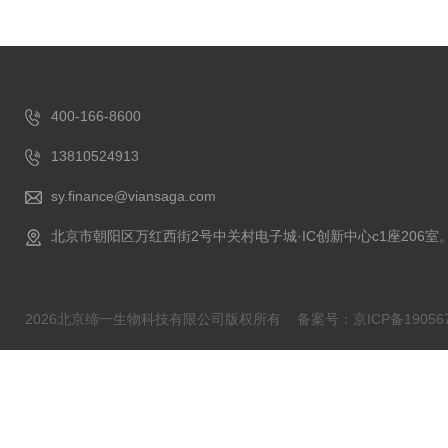
400-166-8600
13810524913
sy.finance@viansaga.com
北京市朝阳区万红西街2号中关村电子城·IC创新中心c1座206室
2026北京缔一生物科技有限公司版权所有
备案号：京ICP备190567