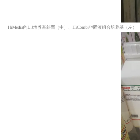
HiMedia的L.J培养基斜面（中）、HiCombi™固液组合培养基（左）