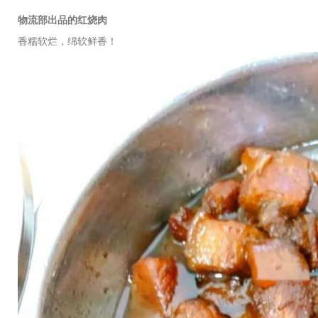
物流部出品的红烧肉
香糯软烂，绵软鲜香！