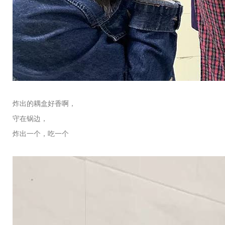
炸出的耦盒好香啊，
守在锅边，
炸出一个，吃一个