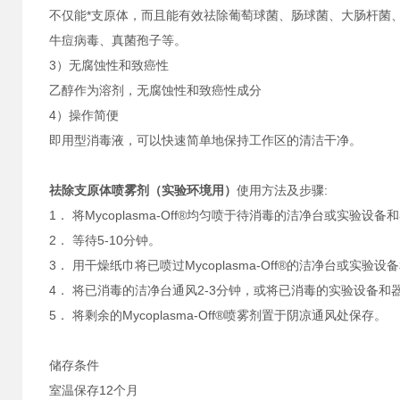
不仅能*支原体，而且能有效祛除葡萄球菌、肠球菌、大肠杆菌
牛痘病毒、真菌孢子等。
3）无腐蚀性和致癌性
乙醇作为溶剂，无腐蚀性和致癌性成分
4）操作简便
即用型消毒液，可以快速简单地保持工作区的清洁干净。
祛除支原体喷雾剂（实验环境用）
使用方法及步骤:
1． 将Mycoplasma-Off®均匀喷于待消毒的洁净台或实验设
2． 等待5-10分钟。
3． 用干燥纸巾将已喷过Mycoplasma-Off®的洁净台或实
4． 将已消毒的洁净台通风2-3分钟，或将已消毒的实验设备和器
5． 将剩余的Mycoplasma-Off®喷雾剂置于阴凉通风处保存。
储存条件
室温保存12个月