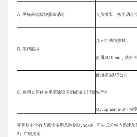
A, 甲醛高锰酸钾熏蒸消毒
人员撤离，密闭消毒空
75%的酒精擦拭，
B, 酒精擦拭
再通风10min，紫外照
使用德国MB公司
C, 使用支原体专用清除喷雾剂或湿巾消毒
生产的
Mycoplasma-of
喷雾剂中含有支原体专用杀除剂Mynox®，可在几分钟内迅速杀
2）广谱抗菌