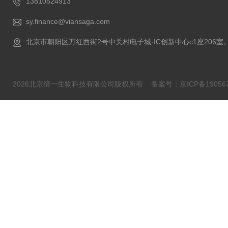
13810524913
sy.finance@viansaga.com
北京市朝阳区万红西街2号中关村电子城·IC创新中心c1座206室
2026北京缔一生物科技有限公司版权所有
备案号：京ICP备190567