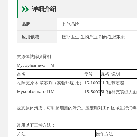
详细介绍
品牌
其他品牌
应用领域
医疗卫生,生物产业,制药/生物制药
支原体祛除喷雾剂
Mycoplasma-offTM
品名
货号
规格
说明
祛除支原体 喷雾剂（实验环境 用）
15-1000
1L/瓶
带喷嘴
Mycoplasma-offTM
15-5000
5L/桶
补充装或大面
被支原体污染，可引起细胞的污染。应定期对工作区域进行消毒
常用以下三种方法：
方法
操作方法