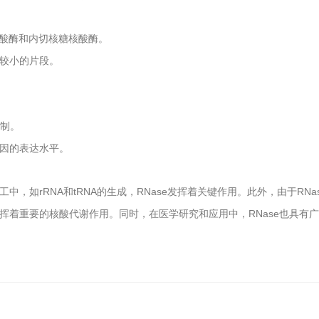
酸酶和内切核糖核酸酶。
较小的片段。
制。
因的表达水平。
rRNA
tRNA
RNase
RNa
工中，如
和
的生成，
发挥着关键作用。此外，由于
RNase
挥着重要的核酸代谢作用。同时，在医学研究和应用中，
也具有广