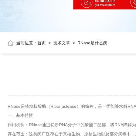
当前位置：
首页
>
技术文章
>
RNase是什么酶
RNase
Ribonuclease
RN
是核糖核酸酶（
）的简称，是一类能够水解
一、基本特性
RNase
RNA
RNA
作用机制：
通过切断
分子中的磷酸二酯键，将
降解为
存在范围：这类酶广泛存在于真核生物、原核生物以及部分病毒中，