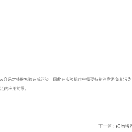
se
容易对核酸实验造成污染，因此在实验操作中需要特别注意避免其污染
泛的应用前景。
下一篇：
细胞培