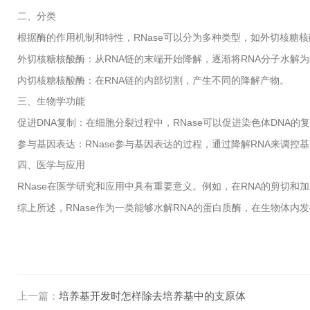
二、分类
RNase
根据酶的作用机制和特性，
可以分为多种类型，如外切核糖核
RNA
RNA
外切核糖核酸酶：从
链的末端开始降解，逐渐将
分子水解为
RNA
内切核糖核酸酶：在
链的内部切割，产生不同的降解产物。
三、生物学功能
DNA
RNase
DNA
促进
复制：在细胞分裂过程中，
可以促进染色体
的复
RNase
RNA
参与基因表达：
参与基因表达的过程，通过降解
来调控基
四、医学与应用
RNase
RNA
在医学研究和应用中具有重要意义。例如，在
的剪切和加
RNase
RNA
综上所述，
作为一类能够水解
的蛋白质酶，在生物体内发
上一篇：
培养基开发时怎样除去培养基中的支原体