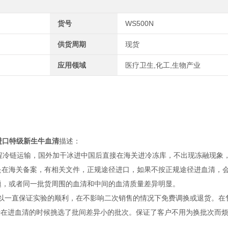
货号
WS500N
供货周期
现货
应用领域
医疗卫生,化工,生物产业
an进口特级新生牛血清
描述：
证全程冷链运输，国外加干冰进中国后直接在海关进冷冻库，不出现冻融现象
是在海关备案，有相关文件，正规途径进口，如果不按正规途径进血清，
题，或者同一批货周围的血清和中间的血清质量差异明显。
可以一直保证实验的顺利，在不影响二次销售的情况下免费调换或退货。在
已经在进血清的时候挑选了批间差异小的批次。保证了客户不用为换批次而