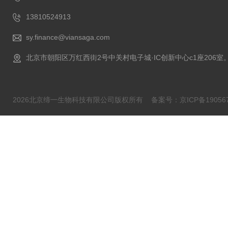
13810524913
sy.finance@viansaga.com
北京市朝阳区万红西街2号中关村电子城·IC创新中心c1座206室
2026北京缔一生物科技有限公司版权所有
备案号：京ICP备190567