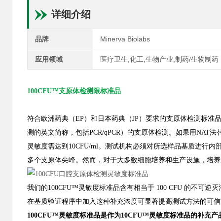
详细介绍
品牌
Minerva Biolabs
应用领域
医疗卫生,化工,生物产业,制药/生物制药
10
0
CFU™支原体检测限标准品
符合欧洲药典（
EP）和日本药典（JP）要求的支原体检测标准
测的英文简称，包括
PCR/qPCR）的支原体检测。
如果用
NAT
灵敏度需达到
10CFU/ml。
测试机构必须对所选样品基质进行内
多个支原体尖峰。然而，对于大多数细胞培养和生产设施，培养
我们的
100CFU™灵敏度标准品含有相当于 100 CFU 的不可
在基质验证程序中加入这种补充浓度可显著提高测试方法的可信
100CFU™灵敏度标准
品
是作为
10CFU™灵敏度标准
品
的补充产