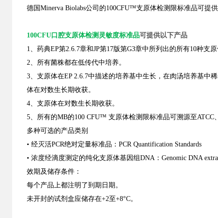
德国
Minerva Biolabs公司的
10
0
CFU™支原体检测限标准品可提供
100CFU口腔支原体检测灵敏度标准品
可提供以下产品
1、
药典
EP第2.6.7章和JP第17版第G3章中所列出的所有10种支
2、所有菌株都在低传代中培养。
3、支原体在
EP 2.6.7中描述的培养基中生长，在肉汤培养
体在对数生长期收获。
4、
支原体在对数生长期收获。
5、
所有的
MB的
10
0
CFU™ 支原体检测限标准品
可溯源至
ATCC
多种可选的产品类别
•
经灭活
PCR绝对定量标准品
：
PCR Quantification Standards
•
浓度经滴度测定的
纯化
支原体基因组
DNA
：
Genomic DNA extra
效期及储存条件：
每个产品上都注明了到期日期。
未开封的试剂盒应储存在
+2至+8°C。