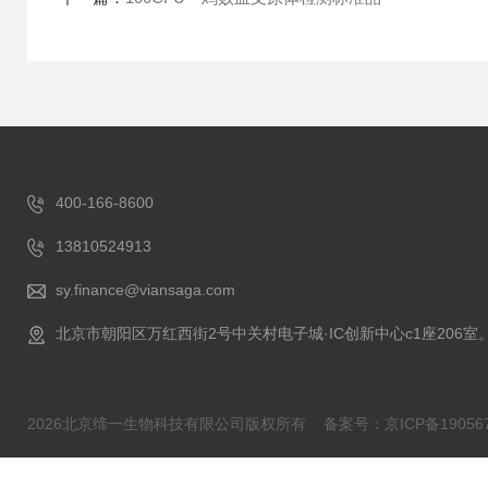
400-166-8600
13810524913
sy.finance@viansaga.com
北京市朝阳区万红西街2号中关村电子城·IC创新中心c1座206室
2026北京缔一生物科技有限公司版权所有
备案号：京ICP备190567